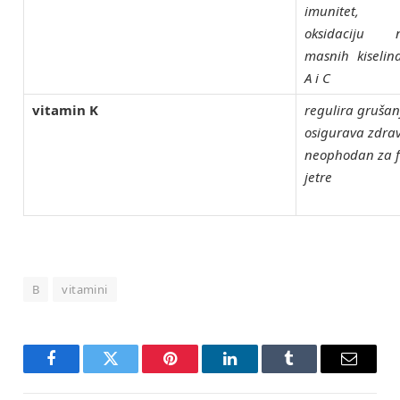
imunitet, s
oksidaciju n
masnih kiselin
A i C
vitamin K
regulira grušanj
osigurava zdravl
neophodan za f
jetre
B
vitamini
Facebook
Twitter
Pinterest
LinkedIn
Tumblr
Email