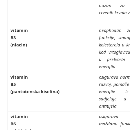
nužan za s
crvenih krvnih 
vitamin
neophodan z
B3
funkcije, sman
(niacin)
kolesterola u k
kod vrtoglavica
u pretvorbi
energiju
vitamin
osigurava norm
B5
razvoj, pomaže
(pantotenska kiselina)
energije i
sudjeluje u 
antitijela
vitamin
osigurava
B6
moždanu funkci