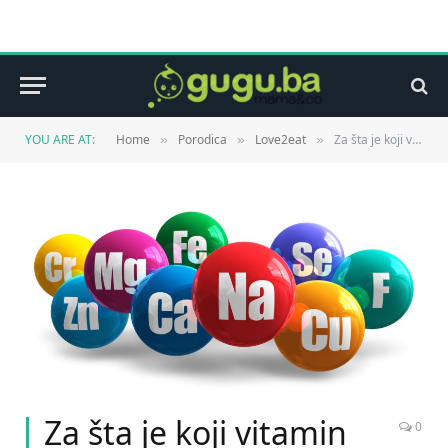
YOU ARE AT:
Home
Porodica
Love2eat
Za šta je koji vitamin zadužen?
»
»
»
Za šta je koji vitamin
0