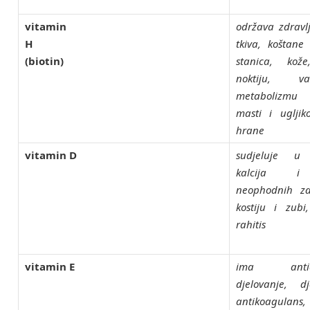
vitamin
održava zdravl
H
tkiva, koštane 
(biotin)
stanica, kož
noktiju, 
metabolizmu 
masti i ugljik
hrane
vitamin D
sudjeluje u 
kalcija i
neophodnih za
kostiju i zubi
rahitis
vitamin E
ima antioks
djelovanje, d
antikoagulans,