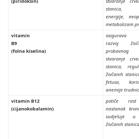
(piridoksin)
stvaranje crve
stanica, s
energije, ne
metabolizam pr
vitamin
osigurava 
B9
razvoj ži
(folna kiselina)
probavnog 
stvaranje crve
stanica, regul
živčanih stanic
fetusa, kor
anemije trudnica
vitamin B12
potiče rast
(cijanokobalamin)
nastanak krvni
sudjeluje u 
živčanih stanic