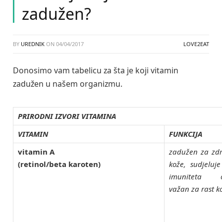
zadužen?
BY
UREDNIK
ON
04/04/2017
LOVE2EAT
Donosimo vam tabelicu za šta je koji vitamin
zadužen u našem organizmu.
PRIRODNI IZVORI VITAMINA
VITAMIN
FUNKCIJA
vitamin A
zadužen za zdra
(retinol/beta karoten)
kože, sudjeluj
imuniteta o
važan za rast ko