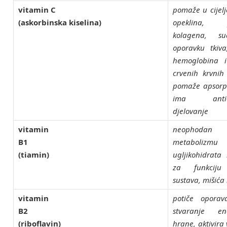
vitamin
C
pomaže u cijelj
(askorbinska kiselina)
opeklina, pr
kolagena, su
oporavku tkiva
hemoglobina i
crvenih krvnih
pomaže apsorpci
ima antioks
djelovanje
vitamin
neopho
B1
metabolizmu
(tiamin)
ugljikohidrata 
za funkciju
sustava, mišića 
vitamin
potiče oporav
B2
stvaranje en
(riboflavin)
hrane, aktivira