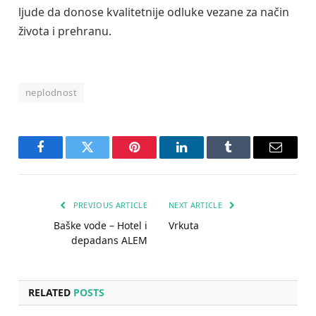
ljude da donose kvalitetnije odluke vezane za način
života i prehranu.
neplodnost
Facebook
Twitter
Pinterest
LinkedIn
Tumblr
Email
PREVIOUS ARTICLE
NEXT ARTICLE
Baške vode – Hotel i
Vrkuta
depadans ALEM
RELATED
POSTS