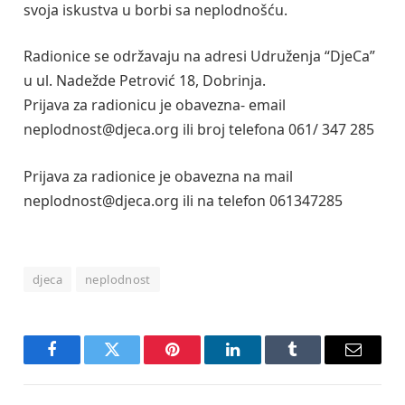
svoja iskustva u borbi sa neplodnošću.
Radionice se održavaju na adresi Udruženja “DjeCa”
u ul. Nadežde Petrović 18, Dobrinja.
Prijava za radionicu je obavezna- email
neplodnost@djeca.org ili broj telefona 061/ 347 285
Prijava za radionice je obavezna na mail
neplodnost@djeca.org ili na telefon 061347285
djeca
neplodnost
Facebook
Twitter
Pinterest
LinkedIn
Tumblr
Email