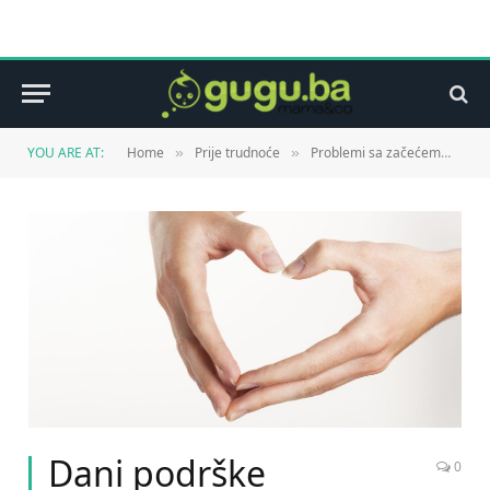
YOU ARE AT:
Home
Prije trudnoće
Problemi sa začećem
Da
»
»
»
Dani podrške
0