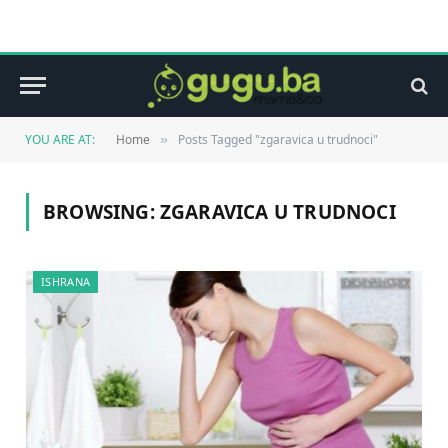
YOU ARE AT:
Home
Posts Tagged "zgaravica u trudnoci"
»
BROWSING:
ZGARAVICA U TRUDNOCI
ISHRANA