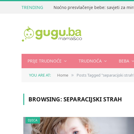
TRENDING
Noćno presvlačenje bebe: savjeti za mir
PRIJE TRUDNOĆE
TRUDNOĆA
BEBA
YOU ARE AT:
Home
Posts Tagged "separacijski strah
»
BROWSING:
SEPARACIJSKI STRAH
DJECA