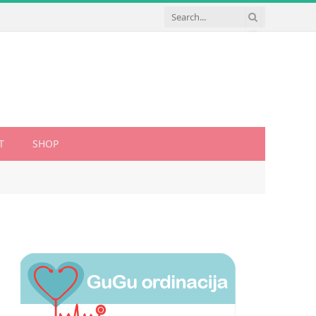
T
SHOP