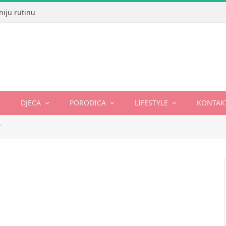
niju rutinu
DJECA
PORODICA
LIFESTYLE
KONTAK
"