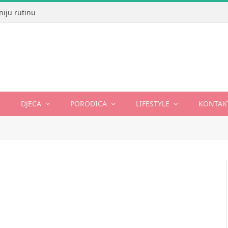
niju rutinu
DJECA
PORODICA
LIFESTYLE
KONTAK