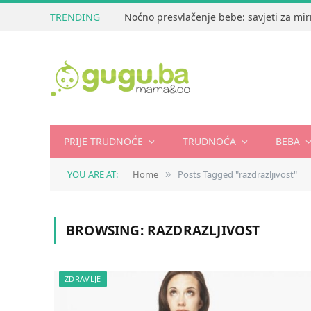
TRENDING
Noćno presvlačenje bebe: savjeti za mir
PRIJE TRUDNOĆE
TRUDNOĆA
BEBA
YOU ARE AT:
Home
Posts Tagged "razdrazljivost"
»
BROWSING:
RAZDRAZLJIVOST
ZDRAVLJE