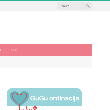
T
SHOP