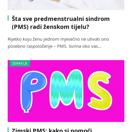
Šta sve predmenstrualni sindrom
(PMS) radi ženskom tijelu?
Rijetko koju ženu jednom mjesečno ne uhvati ono
posebno raspoloženje – PMS. Svima oko vas…
ZDRAVLJE
Zimski PMS: kako si pomoći