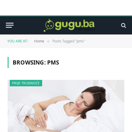
YOU ARE AT:
Home
Posts Tagged "pms"
»
BROWSING:
PMS
PRIJE TRUDNOĆE