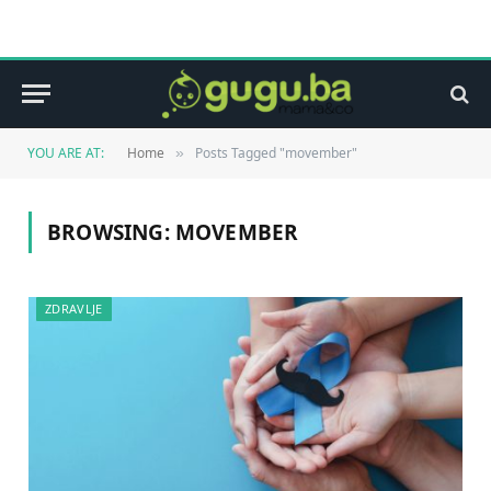
YOU ARE AT:
Home
Posts Tagged "movember"
»
BROWSING:
MOVEMBER
ZDRAVLJE