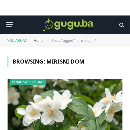
YOU ARE AT:
Home
Posts Tagged "mirisni dom"
»
BROWSING:
MIRISNI DOM
HOME SWEET HOME