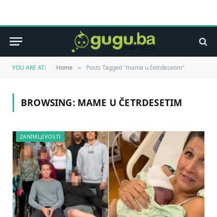
YOU ARE AT:
Home
Posts Tagged "mame u četrdesetim"
»
BROWSING:
MAME U ČETRDESETIM
ZANIMLJIVOSTI