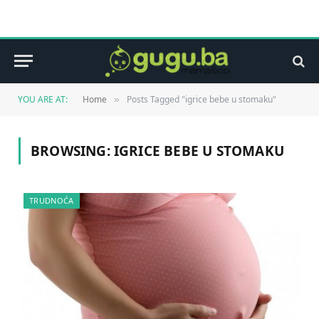
YOU ARE AT:
Home
Posts Tagged "igrice bebe u stomaku"
»
BROWSING:
IGRICE BEBE U STOMAKU
TRUDNOĆA