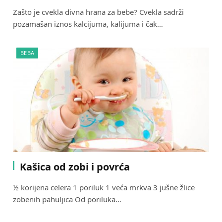
Zašto je cvekla divna hrana za bebe? Cvekla sadrži
pozamašan iznos kalcijuma, kalijuma i čak…
BEBA
Kašica od zobi i povrća
½ korijena celera 1 poriluk 1 veća mrkva 3 jušne žlice
zobenih pahuljica Od poriluka…