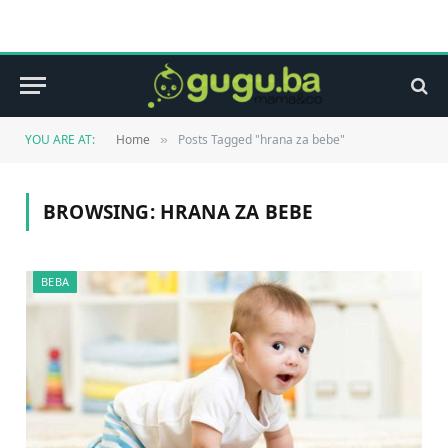
YOU ARE AT:
Home
Posts Tagged "hrana za bebe"
»
BROWSING:
HRANA ZA BEBE
BEBA