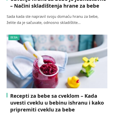
– Načini skladištenja hrane za bebe
Sada kada ste napravil svoju domaću hranu za bebe,
želite da je sačuvate, odnosno skladištite…
BEBA
Recepti za bebe sa cveklom – Kada
uvesti cveklu u bebinu ishranu i kako
pripremiti cveklu za bebe