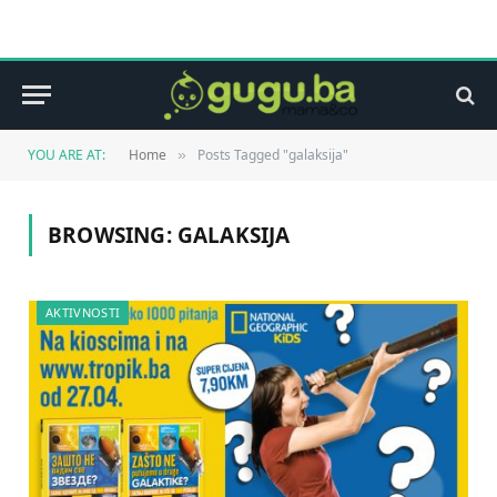
YOU ARE AT:
Home
Posts Tagged "galaksija"
»
BROWSING:
GALAKSIJA
AKTIVNOSTI