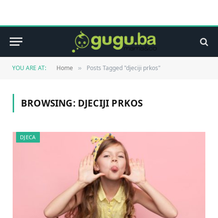
YOU ARE AT:
Home
Posts Tagged "djeciji prkos"
»
BROWSING:
DJECIJI PRKOS
DJECA