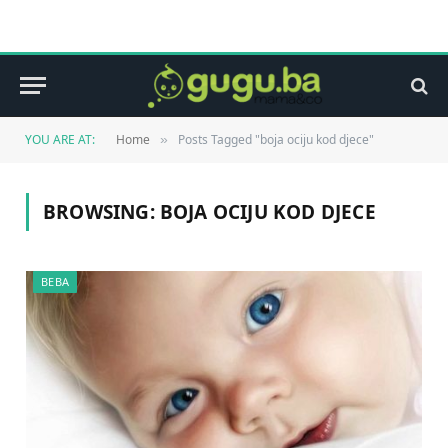
YOU ARE AT:
Home
Posts Tagged "boja ociju kod djece"
»
BROWSING:
BOJA OCIJU KOD DJECE
BEBA