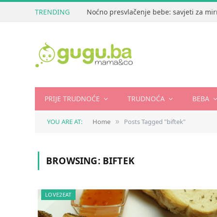
TRENDING
Noćno presvlačenje bebe: savjeti za mir
PRIJE TRUDNOĆE
TRUDNOĆA
BEBA
YOU ARE AT:
Home
Posts Tagged "biftek"
»
BROWSING:
BIFTEK
LOVE2EAT