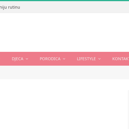
niju rutinu
DJECA
PORODICA
LIFESTYLE
KONTAK