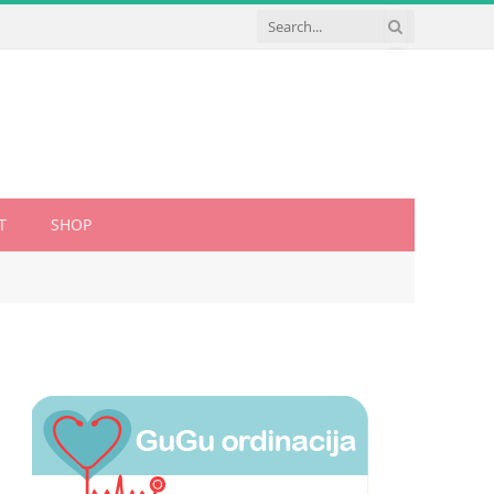
T
SHOP