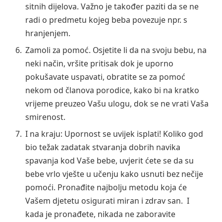
sitnih dijelova. Važno je također paziti da se ne
radi o predmetu kojeg beba povezuje npr. s
hranjenjem.
Zamoli za pomoć. Osjetite li da na svoju bebu, na
neki način, vršite pritisak dok je uporno
pokušavate uspavati, obratite se za pomoć
nekom od članova porodice, kako bi na kratko
vrijeme preuzeo Vašu ulogu, dok se ne vrati Vaša
smirenost.
I na kraju: Upornost se uvijek isplati! Koliko god
bio težak zadatak stvaranja dobrih navika
spavanja kod Vaše bebe, uvjerit ćete se da su
bebe vrlo vješte u učenju kako usnuti bez nečije
pomoći. Pronađite najbolju metodu koja će
Vašem djetetu osigurati miran i zdrav san. I
kada je pronađete, nikada ne zaboravite