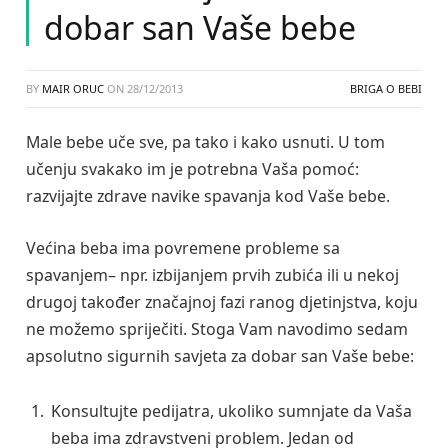
dobar san Vaše bebe
BY
MAIR ORUC
ON
28/12/2013
BRIGA O BEBI
Male bebe uče sve, pa tako i kako usnuti. U tom
učenju svakako im je potrebna Vaša pomoć:
razvijajte zdrave navike spavanja kod Vaše bebe.
Većina beba ima povremene probleme sa
spavanjem– npr. izbijanjem prvih zubića ili u nekoj
drugoj također značajnoj fazi ranog djetinjstva, koju
ne možemo spriječiti. Stoga Vam navodimo sedam
apsolutno sigurnih savjeta za dobar san Vaše bebe:
Konsultujte pedijatra, ukoliko sumnjate da Vaša
beba ima zdravstveni problem. Jedan od