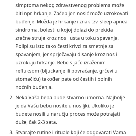
simptoma nekog zdravstvenog problema može
biti npr. hrkanje. Začepljen nosić može uzrokovati
buđenje. Možda je hrkanje i znak tzv. sleep apnea
sindroma, bolesti u kojoj dolazi do prekida
zračne struje kroz nos i usta u toku spavanja.
Polipi su isto tako česti krivci za smetnje sa
spavanjem, jer sprječavaju disanje kroz nos i
uzrokuju hrkanje. Bebe s jače izraženim
refluksom (bljuckanje ili povraćanje, grčevi u
stomačiću) također pate od čestih i bolnih
noćnih buđenja.
Neka Vaša beba bude stvarno umorna. Najbolje
je da Vašu bebu nosite u nosiljki. Ukoliko je
budete nosili u naručju proces može potrajati
duže, čak 2-3 sata.
Stvarajte rutine i rituale koji će odgovarati Vama