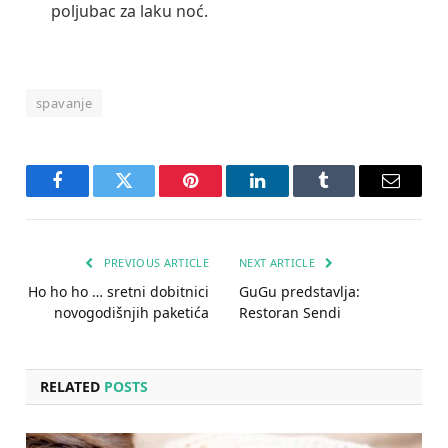
poljubac za laku noć.
spavanje
Facebook
Twitter
Pinterest
LinkedIn
Tumblr
Email
PREVIOUS ARTICLE
NEXT ARTICLE
Ho ho ho … sretni dobitnici
GuGu predstavlja:
novogodišnjih paketića
Restoran Sendi
RELATED
POSTS