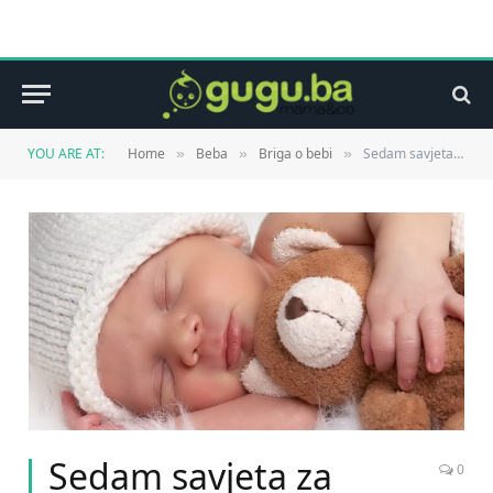
YOU ARE AT:
Home
Beba
Briga o bebi
Sedam savjeta za dobar san Vaše bebe
»
»
»
Sedam savjeta za
0