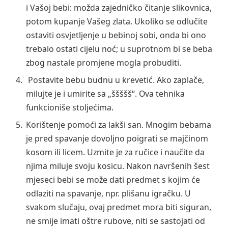
i Vašoj bebi: možda zajedničko čitanje slikovnica,
potom kupanje Vašeg zlata. Ukoliko se odlučite
ostaviti osvjetljenje u bebinoj sobi, onda bi ono
trebalo ostati cijelu noć; u suprotnom bi se beba
zbog nastale promjene mogla probuditi.
Postavite bebu budnu u krevetić. Ako zaplače,
milujte je i umirite sa „ššššš“. Ova tehnika
funkcioniše stoljećima.
Korištenje pomoći za lakši san. Mnogim bebama
je pred spavanje dovoljno poigrati se majčinom
kosom ili licem. Uzmite je za ručice i naučite da
njima miluje svoju kosicu. Nakon navršenih šest
mjeseci bebi se može dati predmet s kojim će
odlaziti na spavanje, npr. plišanu igračku. U
svakom slučaju, ovaj predmet mora biti siguran,
ne smije imati oštre rubove, niti se sastojati od