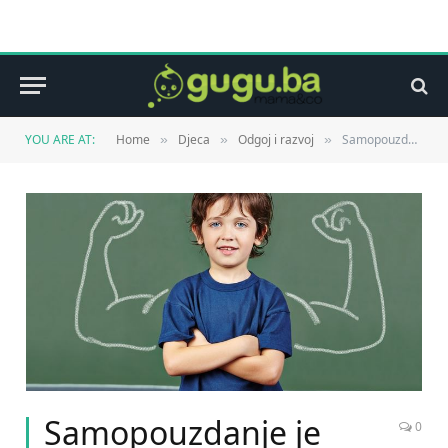
YOU ARE AT:
Home
Djeca
Odgoj i razvoj
Samopouzdanje je najbolji poklon koji možete dati djetetu.
»
»
»
Samopouzdanje je
0