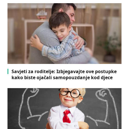
Savjeti za roditelje: Izbjegavajte ove postupke
kako biste ojačali samopouzdanje kod djece