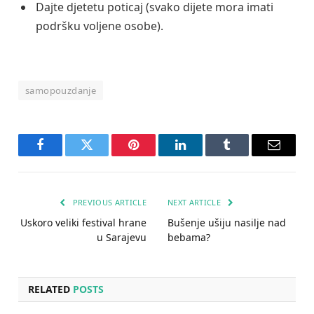
Dajte djetetu poticaj (svako dijete mora imati
podršku voljene osobe).
samopouzdanje
Facebook
Twitter
Pinterest
LinkedIn
Tumblr
Email
PREVIOUS ARTICLE
NEXT ARTICLE
Uskoro veliki festival hrane
Bušenje ušiju nasilje nad
u Sarajevu
bebama?
RELATED
POSTS