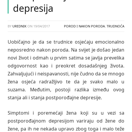
depresija
BY
UREDNIK
ON
19/04/2017
POROD I NAKON PORODA
,
TRUDNOĆA
Uobičajno je da se trudnice osjećaju emocionalno
neposredno nakon poroda. Na svijet je došao jedan
novi život i odmah u prvim satima se javlja prevelika
odgovornost kao i preokret dosadašnjeg života.
Zahvaljujući i neispavanosti, nije čudno da se mnogo
žena osjeća radražljivo te da je svako malo u
suzama. Međutim, postoji razlika između ovog
stanja ali i stanja postporođajne depresije.
Simptomi i poremećaji žena koji su u vezi sa
postporođajnom depresijom variraju od žene do
žene, pa ih ne nekada upravo zbog toga i malo teže