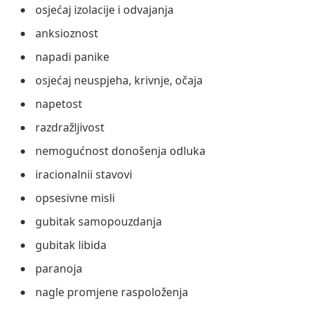
osjećaj izolacije i odvajanja
anksioznost
napadi panike
osjećaj neuspjeha, krivnje, očaja
napetost
razdražljivost
nemogućnost donošenja odluka
iracionalnii stavovi
opsesivne misli
gubitak samopouzdanja
gubitak libida
paranoja
nagle promjene raspoloženja