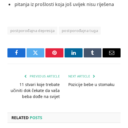
pitanja iz prošlosti koja još uvijek nisu riješena
postporođajna depresija
postporođajna tuga
Facebook
Twitter
Pinterest
LinkedIn
Tumblr
Email
PREVIOUS ARTICLE
NEXT ARTICLE
11 stvari koje trebate
Pozicije bebe u stomaku
učiniti dok čekate da vaša
beba dođe na svijet
RELATED
POSTS