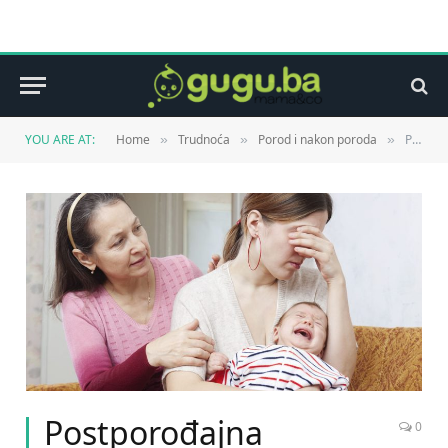
YOU ARE AT:
Home
Trudnoća
Porod i nakon poroda
Postporođajna depresija
»
»
»
Postporođajna
0