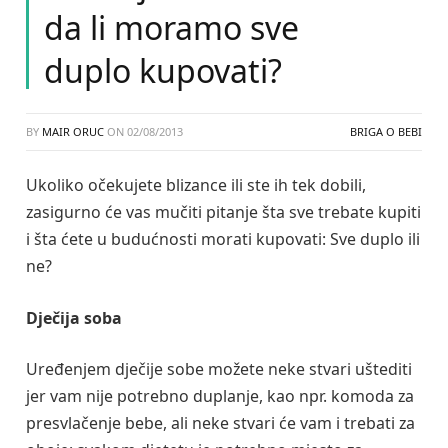
da li moramo sve
duplo kupovati?
BY
MAIR ORUC
ON
02/08/2013
BRIGA O BEBI
Ukoliko očekujete blizance ili ste ih tek dobili,
zasigurno će vas mučiti pitanje šta sve trebate kupiti
i šta ćete u budućnosti morati kupovati: Sve duplo ili
ne?
Dječija soba
Uređenjem dječije sobe možete neke stvari uštediti
jer vam nije potrebno duplanje, kao npr. komoda za
presvlačenje bebe, ali neke stvari će vam i trebati za