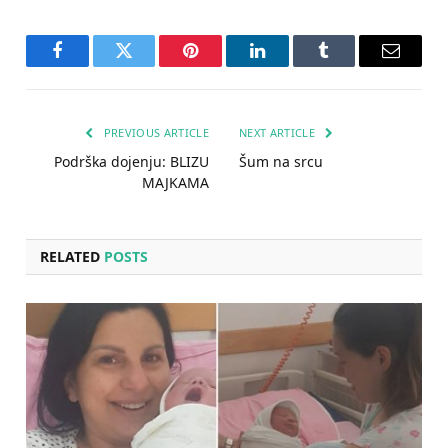
Facebook
Twitter
Pinterest
LinkedIn
Tumblr
Email
PREVIOUS ARTICLE
NEXT ARTICLE
Podrška dojenju: BLIZU
Šum na srcu
MAJKAMA
RELATED
POSTS