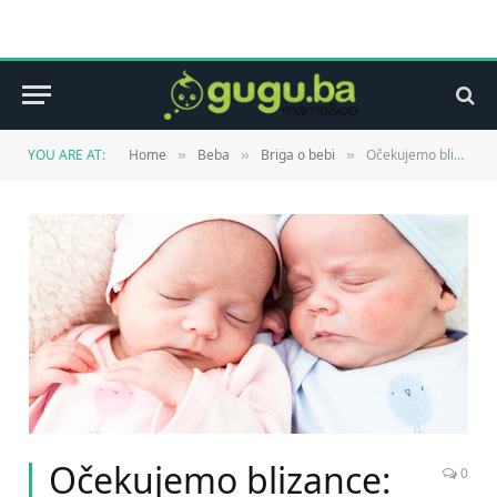
YOU ARE AT:
Home
Beba
Briga o bebi
Očekujemo blizance: da li moramo sve duplo kupovati?
»
»
»
Očekujemo blizance:
0