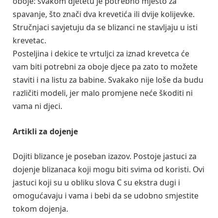
oboje: svakom djetetu je potrebno mjesto za
spavanje, što znači dva krevetića ili dvije kolijevke.
Stručnjaci savjetuju da se blizanci ne stavljaju u isti
krevetac.
Posteljina i dekice te vrtuljci za iznad krevetca će
vam biti potrebni za oboje djece pa zato to možete
staviti i na listu za babine. Svakako nije loše da budu
različiti modeli, jer malo promjene neće škoditi ni
vama ni djeci.
Artikli za dojenje
Dojiti blizance je poseban izazov. Postoje jastuci za
dojenje blizanaca koji mogu biti svima od koristi. Ovi
jastuci koji su u obliku slova C su ekstra dugi i
omogućavaju i vama i bebi da se udobno smjestite
tokom dojenja.