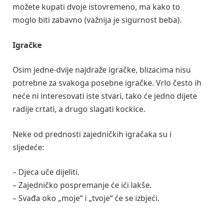
možete kupati dvoje istovremeno, ma kako to
moglo biti zabavno (važnija je sigurnost beba).
Igračke
Osim jedne-dvije najdraže igračke, blizacima nisu
potrebne za svakoga posebne igračke. Vrlo često ih
neće ni interesovati iste stvari, tako će jedno dijete
radije crtati, a drugo slagati kockice.
Neke od prednosti zajedničkih igračaka su i
sljedeće:
– Djeca uče dijeliti.
– Zajedničko pospremanje će ići lakše.
– Svađa oko „moje“ i „tvoje“ će se izbjeći.