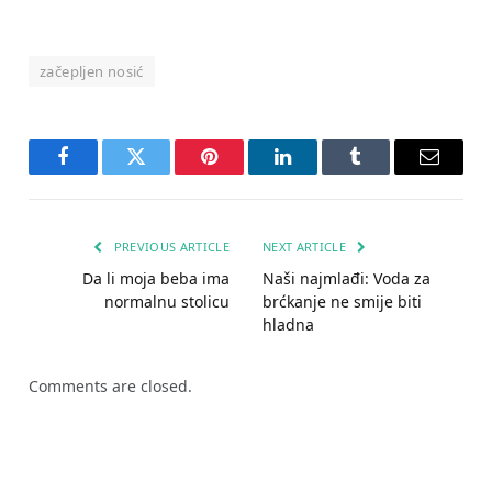
začepljen nosić
Facebook
Twitter
Pinterest
LinkedIn
Tumblr
Email
PREVIOUS ARTICLE
NEXT ARTICLE
Da li moja beba ima
Naši najmlađi: Voda za
normalnu stolicu
brćkanje ne smije biti
hladna
Comments are closed.