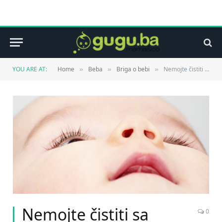
YOU ARE AT:
Home
Beba
Briga o bebi
Nemojte čistiti sa štapićima za uši nosnu šupljinu!
»
»
»
Nemojte čistiti sa
0