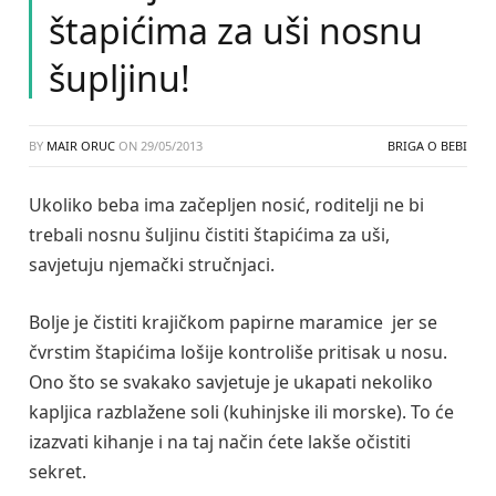
štapićima za uši nosnu
šupljinu!
BY
MAIR ORUC
ON
29/05/2013
BRIGA O BEBI
Ukoliko beba ima začepljen nosić, roditelji ne bi
trebali nosnu šuljinu čistiti štapićima za uši,
savjetuju njemački stručnjaci.
Bolje je čistiti krajičkom papirne maramice jer se
čvrstim štapićima lošije kontroliše pritisak u nosu.
Ono što se svakako savjetuje je ukapati nekoliko
kapljica razblažene soli (kuhinjske ili morske). To će
izazvati kihanje i na taj način ćete lakše očistiti
sekret.