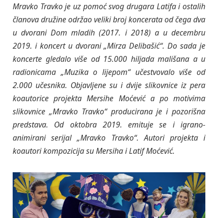
Mravko Travko je uz pomoć svog drugara Latifa i ostalih
članova družine održao veliki broj koncerata od čega dva
u dvorani Dom mladih (2017. i 2018) a u decembru
2019. i koncert u dvorani „Mirza Delibašić“. Do sada je
koncerte gledalo više od 15.000 hiljada mališana a u
radionicama „Muzika o lijepom“ učestvovalo više od
2.000 učesnika. Objavljene su i dvije slikovnice iz pera
koautorice projekta Mersihe Moćević a po motivima
slikovnice „Mravko Travko“ producirana je i pozorišna
predstava. Od oktobra 2019. emituje se i igrano-
animirani serijal „Mravko Travko“. Autori projekta i
koautori kompozicija su Mersiha i Latif Moćević.