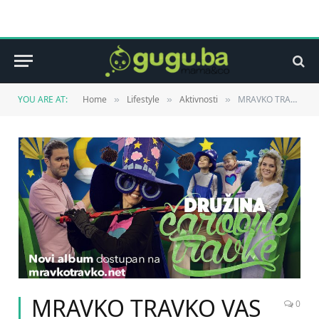
YOU ARE AT:
Home
Lifestyle
Aktivnosti
MRAVKO TRAVKO VAS POZIVA NA PROMOCIJU NOVOG AUDIO I VIDEO ALBUMA „DRUŽINA ČAROBNE TRAVKE“
»
»
»
MRAVKO TRAVKO VAS
0