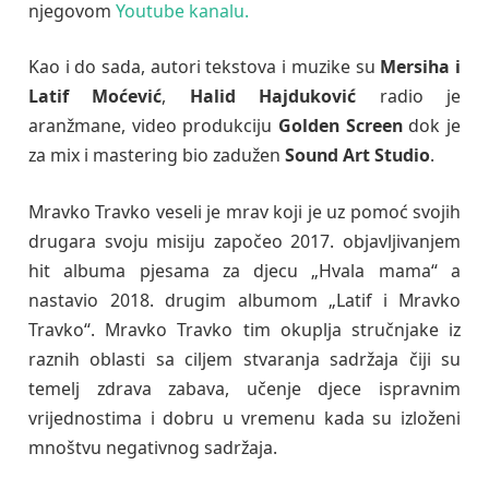
njegovom
Youtube kanalu.
Kao i do sada, autori tekstova i muzike su
Mersiha i
Latif Moćević
,
Halid Hajduković
radio je
aranžmane, video produkciju
Golden Screen
dok je
za mix i mastering bio zadužen
Sound Art Studio
.
Mravko Travko veseli je mrav koji je uz pomoć svojih
drugara svoju misiju započeo 2017. objavljivanjem
hit albuma pjesama za djecu „Hvala mama“ a
nastavio 2018. drugim albumom „Latif i Mravko
Travko“. Mravko Travko tim okuplja stručnjake iz
raznih oblasti sa ciljem stvaranja sadržaja čiji su
temelj zdrava zabava, učenje djece ispravnim
vrijednostima i dobru u vremenu kada su izloženi
mnoštvu negativnog sadržaja.