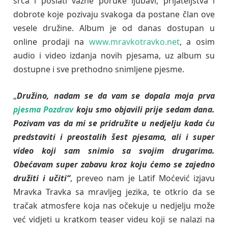
srca i poslati važne poruke ljubavi, prijateljstva i
dobrote koje pozivaju svakoga da postane član ove
vesele družine. Album je od danas dostupan u
online prodaji na
www.mravkotravko.net
, a osim
audio i video izdanja novih pjesama, uz album su
dostupne i sve prethodno snimljene pjesme.
„
Družino, nadam se da vam se dopala moja prva
pjesma Pozdrav
koju smo objavili prije sedam dana.
Pozivam vas da mi se pridružite u nedjelju kada ću
predstaviti i preostalih šest pjesama, ali i super
video koji sam snimio sa svojim drugarima.
Obećavam super zabavu kroz koju ćemo se zajedno
družiti i učiti“
, preveo nam je Latif Moćević izjavu
Mravka Travka sa mravljeg jezika, te otkrio da se
tračak atmosfere koja nas očekuje u nedjelju može
već vidjeti u kratkom teaser videu koji se nalazi na