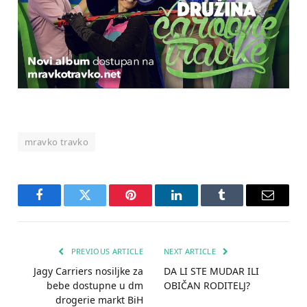
mravko travko
Facebook
Twitter
Pinterest
LinkedIn
Tumblr
Email
PREVIOUS ARTICLE
NEXT ARTICLE
Jagy Carriers nosiljke za
DA LI STE MUDAR ILI
bebe dostupne u dm
OBIČAN RODITELJ?
drogerie markt BiH