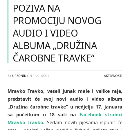
POZIVA NA
PROMOCIJU NOVOG
AUDIO I VIDEO
ALBUMA „DRUŽINA
ČAROBNE TRAVKE“
BY
UREDNIK
ON
14/01/2021
AKTIVNOSTI
Mravko Travko, veseli junak male i velike raje,
predstavit će svoj novi audio i video album
„Družina čarobne travke“ u nedjelju 17. januara
sa početkom u 18 sati na
Facebook stranici
Mravko Travko
.
Sedam novih pjesama ispunit će