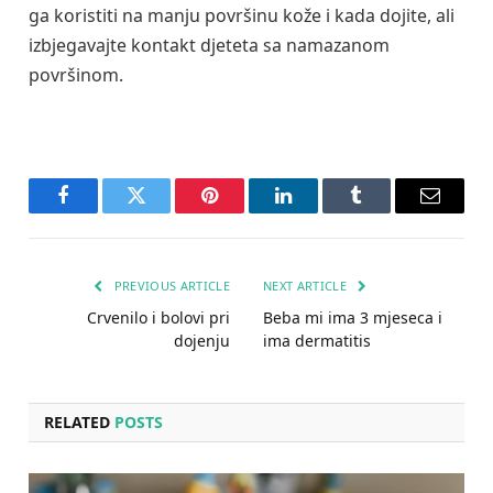
ga koristiti na manju površinu kože i kada dojite, ali
izbjegavajte kontakt djeteta sa namazanom
površinom.
Facebook
Twitter
Pinterest
LinkedIn
Tumblr
Email
PREVIOUS ARTICLE
NEXT ARTICLE
Crvenilo i bolovi pri
Beba mi ima 3 mjeseca i
dojenju
ima dermatitis
RELATED
POSTS