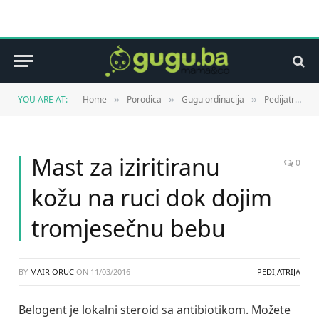
YOU ARE AT:
Home
Porodica
Gugu ordinacija
Pedijatrija
»
»
»
»
Mast za iziritiranu
0
kožu na ruci dok dojim
tromjesečnu bebu
BY
MAIR ORUC
ON
11/03/2016
PEDIJATRIJA
Belogent je lokalni steroid sa antibiotikom. Možete