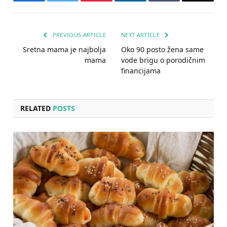
Facebook
Twitter
Pinterest
LinkedIn
Tumblr
Email
PREVIOUS ARTICLE
NEXT ARTICLE
Sretna mama je najbolja
Oko 90 posto žena same
mama
vode brigu o porodičnim
financijama
RELATED
POSTS