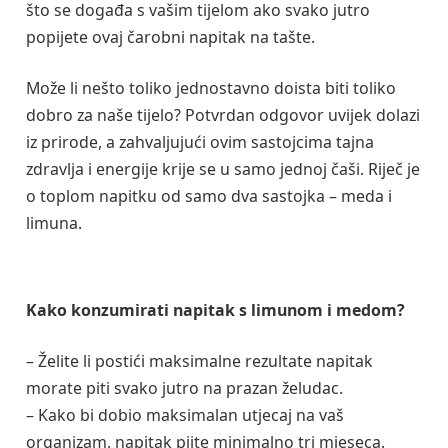
što se događa s vašim tijelom ako svako jutro
popijete ovaj čarobni napitak na tašte.
Može li nešto toliko jednostavno doista biti toliko
dobro za naše tijelo? Potvrdan odgovor uvijek dolazi
iz prirode, a zahvaljujući ovim sastojcima tajna
zdravlja i energije krije se u samo jednoj čaši. Riječ je
o toplom napitku od samo dva sastojka – meda i
limuna.
Kako konzumirati napitak s limunom i medom?
– Želite li postići maksimalne rezultate napitak
morate piti svako jutro na prazan želudac.
– Kako bi dobio maksimalan utjecaj na vaš
organizam, napitak pijte minimalno tri mjeseca.