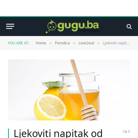
YOU ARE AT:
Home
Porodica
Love2eat
Ljekoviti napitak od limuna i meda suzbija umor, pospanost i pomaže kod mršavljenja
»
»
»
Ljekoviti napitak od
0