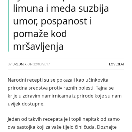
limuna i meda suzbija
umor, pospanost i
pomaže kod
mršavljenja
BY
UREDNIK
ON
22/03/2017
LOVE2EAT
Narodni recepti su se pokazali kao učinkovita
prirodna sredstva protiv raznih bolesti. Tajna se
krije u zdravim namirnicama iz prirode koje su nam
uvijek dostupne.
Jedan od takvih recepata je i topli napitak od samo
dva sastojka koji za vaše tijelo čini čuda. Doznajte