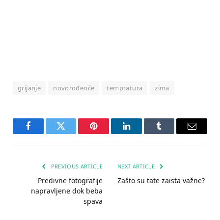
grijanje
novorođenče
tempratura
zima
Facebook
Twitter
Pinterest
LinkedIn
Tumblr
Email
PREVIOUS ARTICLE
NEXT ARTICLE
Predivne fotografije
Zašto su tate zaista važne?
napravljene dok beba
spava