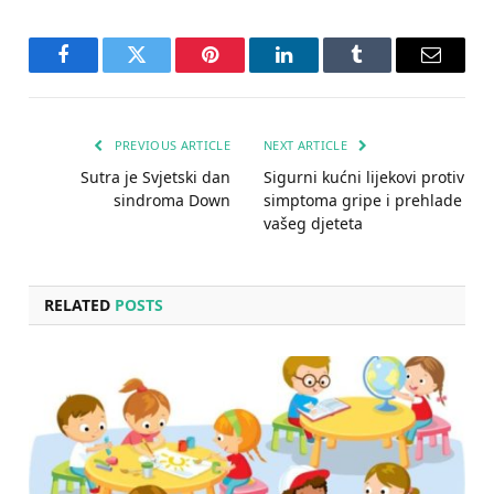
Facebook
Twitter
Pinterest
LinkedIn
Tumblr
Email
PREVIOUS ARTICLE
NEXT ARTICLE
Sutra je Svjetski dan
Sigurni kućni lijekovi protiv
sindroma Down
simptoma gripe i prehlade
vašeg djeteta
RELATED
POSTS