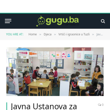
YOU ARE AT:
Home
Djeca
Vrtići i igraonice u Tuzli
Javna Ustanova za predškolski odgoj i obrazovanje “NAŠE DIJETE”
»
»
»
Javna Ustanova za
0