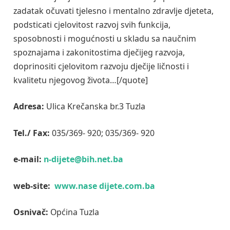
zadatak očuvati tjelesno i mentalno zdravlje djeteta,
podsticati cjelovitost razvoj svih funkcija,
sposobnosti i mogućnosti u skladu sa naučnim
spoznajama i zakonitostima dječijeg razvoja,
doprinositi cjelovitom razvoju dječije ličnosti i
kvalitetu njegovog života…[/quote]
Adresa:
Ulica Krečanska br.3 Tuzla
Tel./ Fax:
035/369- 920; 035/369- 920
e-mail:
n-dijete@bih.net.ba
web-site:
www.nase
dijete.com.ba
Osnivač:
Općina Tuzla