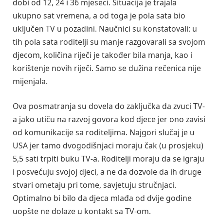
dobi od 12, 24 i 36 mjeseci. Situacija je trajala
ukupno sat vremena, a od toga je pola sata bio
uključen TV u pozadini. Naučnici su konstatovali: u
tih pola sata roditelji su manje razgovarali sa svojom
djecom, količina riječi je također bila manja, kao i
korištenje novih riječi. Samo se dužina rečenica nije
mijenjala.
Ova posmatranja su dovela do zaključka da zvuci TV-
a jako utiču na razvoj govora kod djece jer ono zavisi
od komunikacije sa roditeljima. Najgori slučaj je u
USA jer tamo dvogodišnjaci moraju čak (u prosjeku)
5,5 sati trpiti buku TV-a. Roditelji moraju da se igraju
i posvećuju svojoj djeci, a ne da dozvole da ih druge
stvari ometaju pri tome, savjetuju stručnjaci.
Optimalno bi bilo da djeca mlađa od dvije godine
uopšte ne dolaze u kontakt sa TV-om.