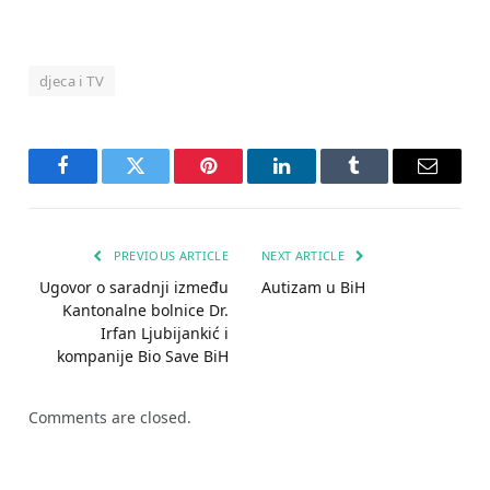
djeca i TV
Facebook
Twitter
Pinterest
LinkedIn
Tumblr
Email
PREVIOUS ARTICLE
NEXT ARTICLE
Ugovor o saradnji između
Autizam u BiH
Kantonalne bolnice Dr.
Irfan Ljubijankić i
kompanije Bio Save BiH
Comments are closed.