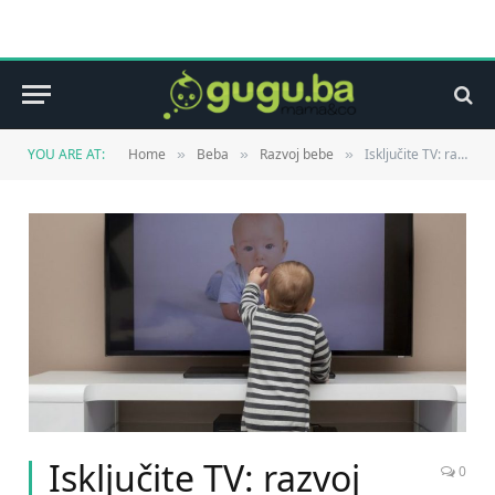
YOU ARE AT:
Home
Beba
Razvoj bebe
Isključite TV: razvoj govora ometaju TV-zvuci
»
»
»
Isključite TV: razvoj
0