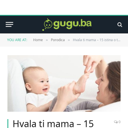
YOU ARE AT:
Home
Porodica
Hvala ti mama – 15 istina o tome kako je ljubav majke čistija od dijamanta i dublja od okeana
»
»
Hvala ti mama – 15
0