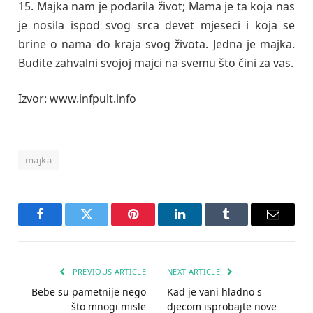
15. Majka nam je podarila život; Mama je ta koja nas
je nosila ispod svog srca devet mjeseci i koja se
brine o nama do kraja svog života. Jedna je majka.
Budite zahvalni svojoj majci na svemu što čini za vas.
Izvor: www.infpult.info
majka
Facebook
Twitter
Pinterest
LinkedIn
Tumblr
Email
PREVIOUS ARTICLE
NEXT ARTICLE
Bebe su pametnije nego
Kad je vani hladno s
što mnogi misle
djecom isprobajte nove