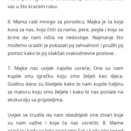
vas u što kraćem roku.
6. Mama radi mnogo za porodicu; Majka je ta koja
kuva za nas, koja čisti za nama, pere, pegla i koja se
brine da nam ništa ne nedostaje. Najmanje što
možemo uraditi je pokazati joj zahvalnost i pružiti joj
pomoć kako bi joj olakšali svakodnevne poslove.
7. Majke nas uvijek najviše usreće; One su nam
kupile onu igračku koju smo željeli kao djeca.
Godinu dana su štedjele kako bi nam kupile haljinu
za maturu koju smo željele i kako bi nas poslale na
ekskurziju sa prijateljima.
Uvijek se trudila da nam obezbijedi one stvari koje
su nam važne i koje će nas usrećiti. 8. Mame
osjećaju kada se loše osjećamo čak i kada nije pored