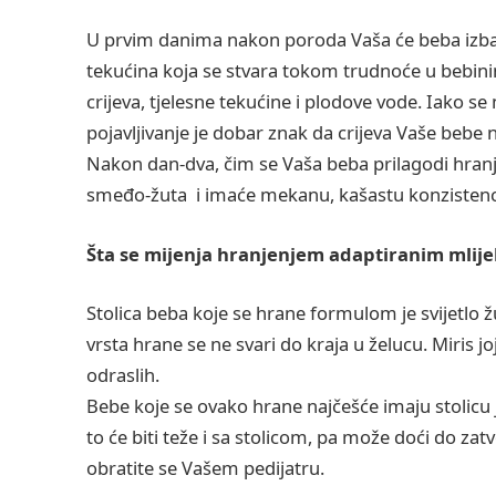
U prvim danima nakon poroda Vaša će beba izbaciv
tekućina koja se stvara tokom trudnoće u bebinim 
crijeva, tjelesne tekućine i plodove vode. Iako 
pojavljivanje je dobar znak da crijeva Vaše bebe
Nakon dan-dva, čim se Vaša beba prilagodi hranje
smeđo-žuta i imaće mekanu, kašastu konzistenciju
Šta se mijenja hranjenjem adaptiranim mlij
Stolica beba koje se hrane formulom je svijetlo 
vrsta hrane se ne svari do kraja u želucu. Miris joj
odraslih.
Bebe koje se ovako hrane najčešće imaju stolicu
to će biti teže i sa stolicom, pa može doći do z
obratite se Vašem pedijatru.