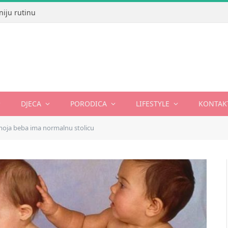
niju rutinu
DJECA
PORODICA
LIFESTYLE
KONTAK
 moja beba ima normalnu stolicu