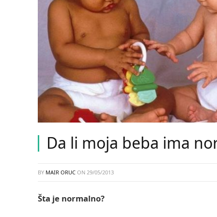
Da li moja beba ima no
BY
MAIR ORUC
ON
29/05/2013
Šta je normalno?