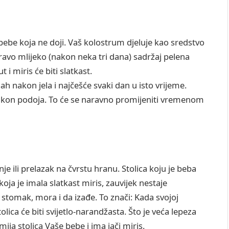
e bebe koja ne doji. Vaš kolostrum djeluje kao sredstvo
ravo mlijeko (nakon neka tri dana) sadržaj pelena
t i miris će biti slatkast.
 nakon jela i najčešće svaki dan u isto vrijeme.
nakon podoja. To će se naravno promijeniti vremenom
ili prelazak na čvrstu hranu. Stolica koju je beba
 koja je imala slatkast miris, zauvijek nestaje
stomak, mora i da izađe. To znači: Kada svojoj
ica će biti svijetlo-narandžasta. Što je veća lepeza
mija stolica Vaše bebe i ima jači miris.