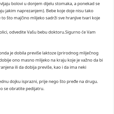
javljaju bolovi u donjem dijelu stomaka, a ponekad se
staju jakim naprezanjem). Bebe koje doje nisu tako
 to što majčino mlijeko sadrži sve hranjive tvari koje
tolici, odvedite Vašu bebu doktoru.Sigurno će Vam
onda je dobila previše laktoze (prirodnog mliječnog
 dobije ono masno mlijeko na kraju koje je važno da bi
anjena ili da dobija previše, kao i da ima neki
ednu dojku isprazni, prije nego što pređe na drugu.
 se obratite pedijatru.