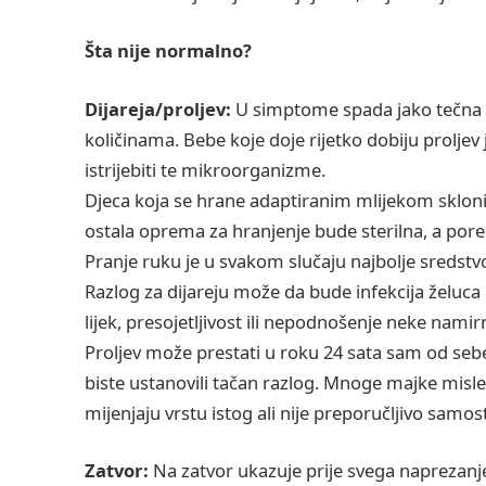
Šta nije normalno?
Dijareja/proljev:
U simptome spada jako tečna st
količinama. Bebe koje doje rijetko dobiju proljev 
istrijebiti te mikroorganizme.
Djeca koja se hrane adaptiranim mlijekom sklonija
ostala oprema za hranjenje bude sterilna, a por
Pranje ruku je u svakom slučaju najbolje sredstv
Razlog za dijareju može da bude infekcija želuca i 
lijek, presojetljivost ili nepodnošenje neke namir
Proljev može prestati u roku 24 sata sam od sebe
biste ustanovili tačan razlog. Mnoge majke misle
mijenjaju vrstu istog ali nije preporučljivo samost
Zatvor:
Na zatvor ukazuje prije svega naprezanj