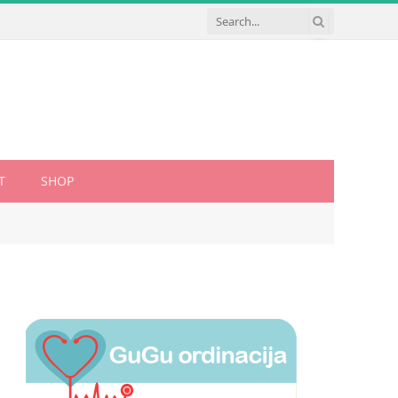
T
SHOP