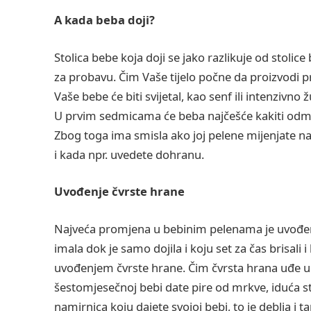
A kada beba doji?
Stolica bebe koja doji se jako razlikuje od stolic
za probavu. Čim Vaše tijelo počne da proizvodi p
Vaše bebe će biti svijetal, kao senf ili intenzivno žu
U prvim sedmicama će beba najčešće kakiti odmah
Zbog toga ima smisla ako joj pelene mijenjate 
i kada npr. uvedete dohranu.
Uvođenje čvrste hrane
Najveća promjena u bebinim pelenama je uvođenje 
imala dok je samo dojila i koju set za čas brisali i
uvođenjem čvrste hrane. Čim čvrsta hrana uđe u 
šestomjesečnoj bebi date pire od mrkve, iduća stol
namirnica koju dajete svojoj bebi, to je deblja i ta