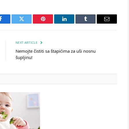
Facebook
Twitter
Pinterest
LinkedIn
Tumblr
Email
NEXT ARTICLE
Nemojte čistiti sa štapićima za uši nosnu
šupljinu!