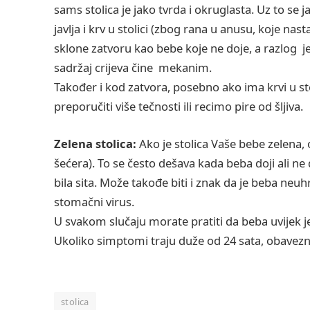
sams stolica je jako tvrda i okruglasta. Uz to se 
javlja i krv u stolici (zbog rana u anusu, koje na
sklone zatvoru kao bebe koje ne doje, a razlog je
sadržaj crijeva čine mekanim.
Također i kod zatvora, posebno ako ima krvi u s
preporučiti više tečnosti ili recimo pire od šljiva.
Zelena stolica:
Ako je stolica Vaše bebe zelena, 
šećera). To se često dešava kada beba doji ali ne
bila sita. Može takođe biti i znak da je beba neuhr
stomačni virus.
U svakom slučaju morate pratiti da beba uvijek j
Ukoliko simptomi traju duže od 24 sata, obavezno
stolica