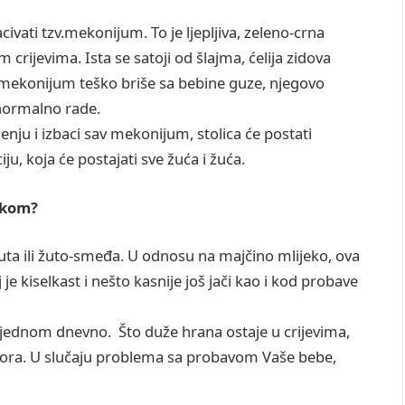
ati tzv.mekonijum. To je ljepljiva, zeleno-crna
crijevima. Ista se satoji od šlajma, ćelija zidova
se mekonijum teško briše sa bebine guze, njegovo
 normalno rade.
nju i izbaci sav mekonijum, stolica će postati
, koja će postajati sve žuća i žuća.
ekom?
žuta ili žuto-smeđa. U odnosu na majčino mlijeko, ova
 je kiselkast i nešto kasnije još jači kao i kod probave
 jednom dnevno. Što duže hrana ostaje u crijevima,
atvora. U slučaju problema sa probavom Vaše bebe,