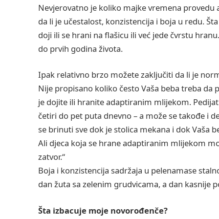
Nevjerovatno je koliko majke vremena provedu an
da li je učestalost, konzistencija i boja u redu. Št
doji ili se hrani na flašicu ili već jede čvrstu hr
do prvih godina života.
Ipak relativno brzo možete zaključiti da li je norm
Nije propisano koliko često Vaša beba treba da p
je dojite ili hranite adaptiranim mlijekom. Pedija
četiri do pet puta dnevno – a može se takođe i 
se brinuti sve dok je stolica mekana i dok Vaša 
Ali djeca koja se hrane adaptiranim mlijekom mo
zatvor.“
Boja i konzistencija sadržaja u pelenamase staln
dan žuta sa zelenim grudvicama, a dan kasnije p
Šta izbacuje moje novorođenče?