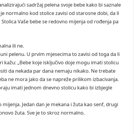
alizirajući sadržaj pelena svoje bebe kako bi saznale
a je normalno kod stolice zavisi od starosne dobi, da li
anu. Stolica Vaše bebe se redovno mijenja od rođenja pa
alna ili ne.
uni pelenu. U prvim mjesecima to zavisi od toga da li
tri kažu: „Bebe koje isključivo doje mogu imati stolicu
desiti da nekada par dana nemaju nikako. Ne trebate
beba ne mora jako da se napreže prilikom izbacivanja.
raju imati jednom dnevno stolicu kako bi izbjegle
o mijenja. Jedan dan je mekana i žuta kao senf, drugi
onovo žuta. Sve je to skroz normalno.