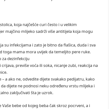
olica, koja najčešće curi često i u velikim
jer majčino mlijeko sadrži više antitijela koja mogu
 su infekcijama i zato je bitno da flašica, duda i sva
ed toga mama mora uvijek da temeljito pere ruke.
o za dezinfekciju
crijava, previše voća ili soka, nicanje zubi, reakcija na
nice.
 – a ako ne, odvedite dijete svakako pedijatru, kako
 da dijete ne podnosi neku određenu vrstu mlijeka i
alno zaključivati šta je uzrok.
e Vaše bebe od kojeg beba čak skroz pocrveni, a i