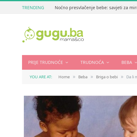
TRENDING
Noćno presvlačenje bebe: savjeti za mir
PRIJE TRUDNOĆE
TRUDNOĆA
BEBA
YOU ARE AT:
Home
Beba
Briga o bebi
Da li
»
»
»