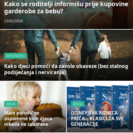
Kako se roditelji informišu prije kupovine
garderobe za bebu?
23/02/2026
AKTIVNOSTI
Kako djeci pomoći da zavole obaveze (bez stalnog
podsjećanja i nerviranja)
DJECA
DJECA
Male porodične
DISNEYJEVA RIZNICA
uspomene koje djeca
PRIČA – KLASICI ZA SVE
nikada ne zaborave
GENERACIJE