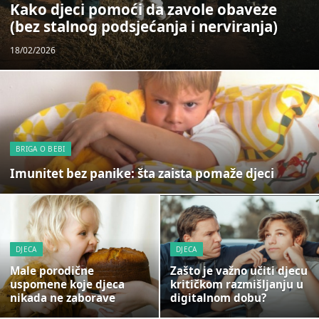
Kako djeci pomoći da zavole obaveze
(bez stalnog podsjećanja i nerviranja)
18/02/2026
BRIGA O BEBI
Imunitet bez panike: šta zaista pomaže djeci
DJECA
DJECA
Male porodične
Zašto je važno učiti djecu
uspomene koje djeca
kritičkom razmišljanju u
nikada ne zaborave
digitalnom dobu?