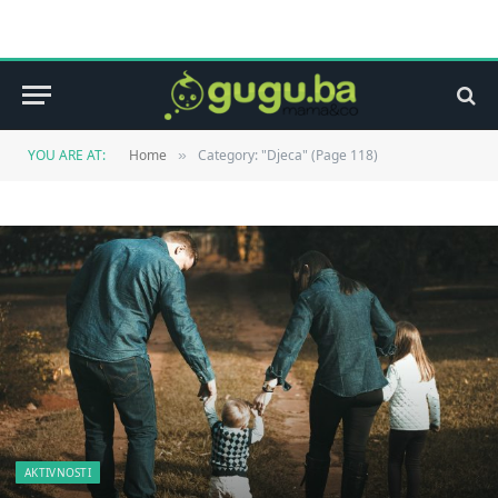
YOU ARE AT:
Home
Category: "Djeca" (Page 118)
»
AKTIVNOSTI