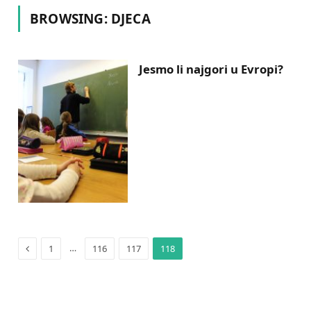
BROWSING:
DJECA
Jesmo li najgori u Evropi?
Previous
…
1
116
117
118