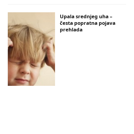
Upala srednjeg uha –
česta popratna pojava
prehlada
Kako u zimskom periodu
jačati imunitet vaše djece?