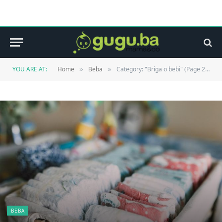
YOU ARE AT:
Home
Beba
Category: "Briga o bebi" (Page 28)
»
»
BEBA