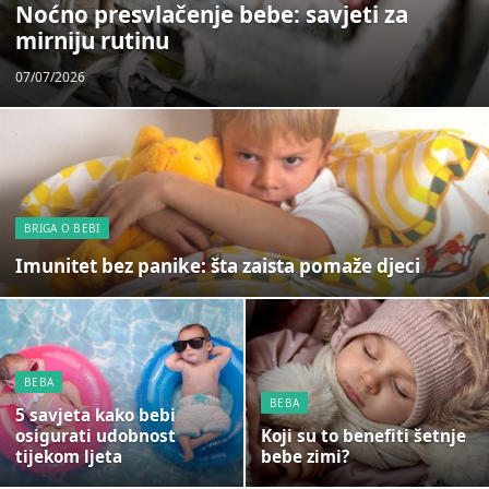
Noćno presvlačenje bebe: savjeti za
mirniju rutinu
07/07/2026
BRIGA O BEBI
Imunitet bez panike: šta zaista pomaže djeci
BEBA
BEBA
5 savjeta kako bebi
osigurati udobnost
Koji su to benefiti šetnje
tijekom ljeta
bebe zimi?