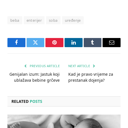
beba
enterijer
soba
uređenje
Facebook
Twitter
Pinterest
LinkedIn
Tumblr
Email
PREVIOUS ARTICLE
NEXT ARTICLE
Genijalan izum: Jastuk koji
Kad je pravo vrijeme za
ublažava bebine grčeve
prestanak dojenja?
RELATED
POSTS