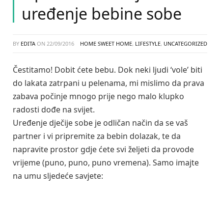
uređenje bebine sobe
BY
EDITA
ON
22/09/2016
HOME SWEET HOME
,
LIFESTYLE
,
UNCATEGORIZED
Čestitamo! Dobit ćete bebu. Dok neki ljudi ‘vole’ biti
do lakata zatrpani u pelenama, mi mislimo da prava
zabava počinje mnogo prije nego malo klupko
radosti dođe na svijet.
Uređenje dječije sobe je odličan način da se vaš
partner i vi pripremite za bebin dolazak, te da
napravite prostor gdje ćete svi željeti da provode
vrijeme (puno, puno, puno vremena). Samo imajte
na umu sljedeće savjete: