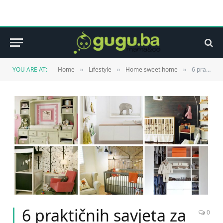
YOU ARE AT:
Home
Lifestyle
Home sweet home
6 praktičnih savjeta za uređenje bebine sobe
»
»
»
6 praktičnih savjeta za
0