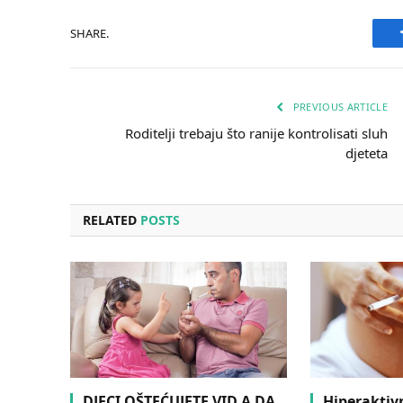
SHARE.
PREVIOUS ARTICLE
Roditelji trebaju što ranije kontrolisati sluh
djeteta
RELATED
POSTS
DJECI OŠTEĆUJETE VID A DA
Hiperaktiv