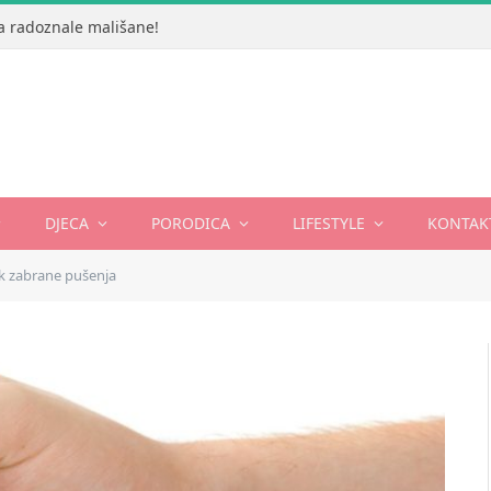
 za radoznale mališane!
DJECA
PORODICA
LIFESTYLE
KONTAK
k zabrane pušenja