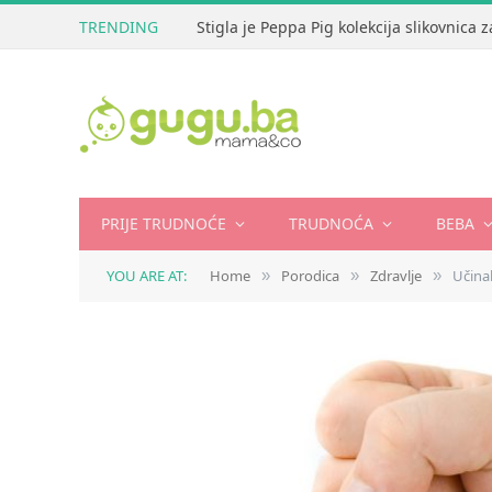
TRENDING
Stigla je Peppa Pig kolekcija slikovnica
PRIJE TRUDNOĆE
TRUDNOĆA
BEBA
YOU ARE AT:
Home
Porodica
Zdravlje
Učina
»
»
»