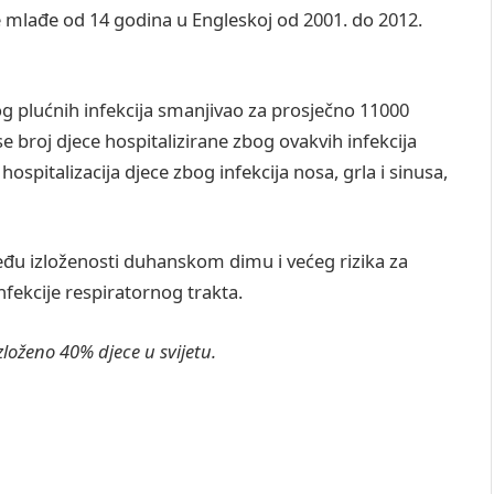
ece mlađe od 14 godina u Engleskoj od 2001. do 2012.
og plućnih infekcija smanjivao za prosječno 11000
broj djece hospitalizirane zbog ovakvih infekcija
ospitalizacija djece zbog infekcija nosa, grla i sinusa,
među izloženosti duhanskom dimu i većeg rizika za
infekcije respiratornog trakta.
zloženo 40% djece u svijetu.