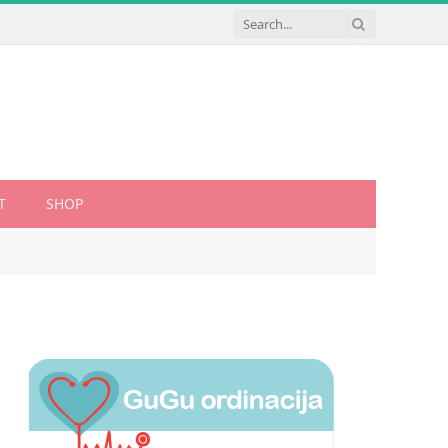
T
SHOP