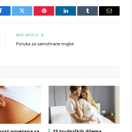
Facebook
Twitter
Pinterest
LinkedIn
Tumblr
Email
NEXT ARTICLE
Poruka za samohrane majke
nost povezana sa
15 trudničkih dilema